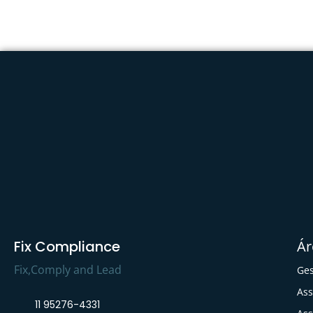
Fix Compliance
Ár
Fix,Comply and Lead
Ges
Ass
11 95276-4331