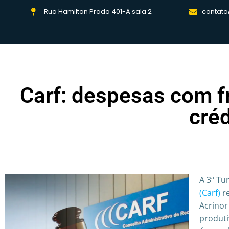
Rua Hamilton Prado 401-A sala 2
contato
Carf: despesas com f
créd
A 3ª T
(Carf)
re
Acrinor
produti