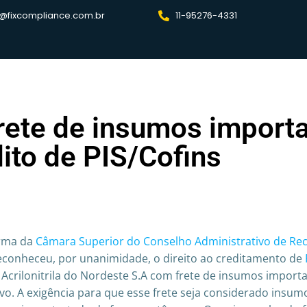
@fixcompliance.com.br
11-95276-4331
rete de insumos impor
ito de PIS/Cofins
urma da
Câmara Superior do Conselho Administrativo de Rec
conheceu, por unanimidade, o direito ao creditamento de
 Acrilonitrila do Nordeste S.A com frete de insumos import
vo. A exigência para que esse frete seja considerado insumo