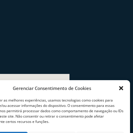
Gerenciar Consentimento de Cookies
er as melhores experiências, usamos tecnologias como cookies para
/ou acessar informações do dispositivo. O consentimento para essas
 nos permitirá processar dados como comportamento de navegação ou IDs
este site. Não consentir ou retirar o consentimento pode afetar
te certos recursos e funções.