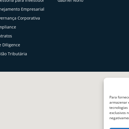
essoria para investidor
Gabriel Nono
nejamento Empresarial
ernança Corporativa
mpliance
tratos
 DIligence
tão Tributária
Para fornec
armazenar e
tecnologias
exclusivos n
negativamen