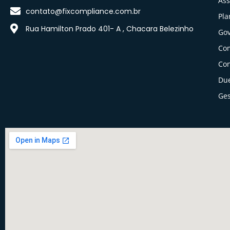
Ass
contato@fixcompliance.com.br
Pla
Rua Hamilton Prado 401- A , Chacara Belezinho
Gov
Co
Con
Due
Ges