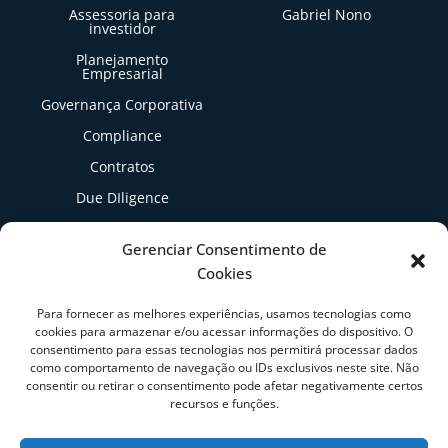
Assessoria para
Gabriel Nono
investidor
Planejamento
Empresarial
Governança Corporativa
Compliance
Contratos
Due DIligence
Gestão Tributária
Gerenciar Consentimento de
Cookies
Artigos
Para fornecer as melhores experiências, usamos tecnologias como
cookies para armazenar e/ou acessar informações do dispositivo. O
consentimento para essas tecnologias nos permitirá processar dados
como comportamento de navegação ou IDs exclusivos neste site. Não
consentir ou retirar o consentimento pode afetar negativamente certos
recursos e funções.