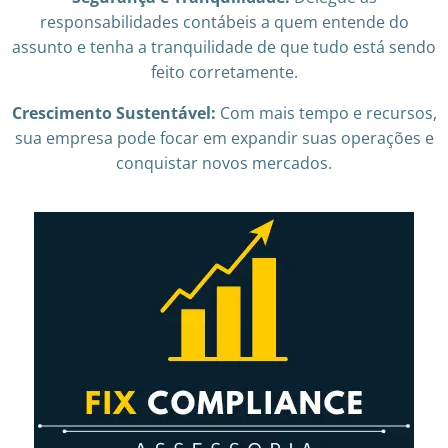
responsabilidades contábeis a quem entende do
assunto e tenha a tranquilidade de que tudo está sendo
feito corretamente.
Crescimento Sustentável:
Com mais tempo e recursos,
sua empresa pode focar em expandir suas operações e
conquistar novos mercados.