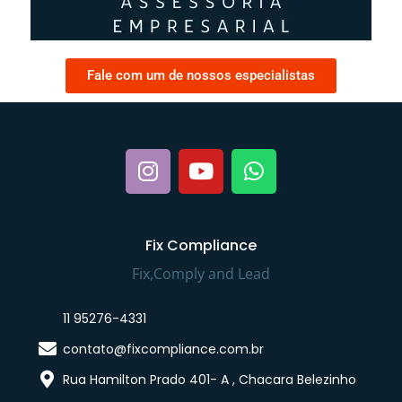
Fale com um de nossos especialistas
Fix Compliance
Fix,Comply and Lead
11 95276-4331
contato@fixcompliance.com.br
Rua Hamilton Prado 401- A , Chacara Belezinho