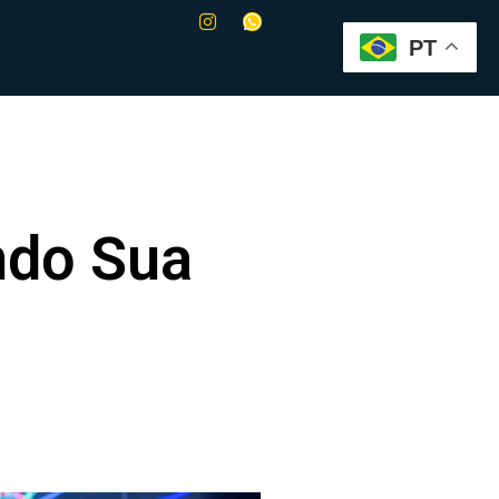
PT
ndo Sua