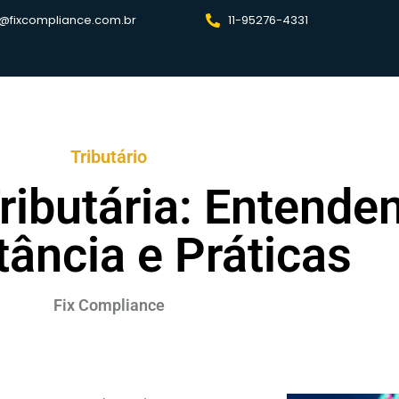
@fixcompliance.com.br
11-95276-4331
Tributário
ributária: Entende
ância e Práticas
Fix Compliance