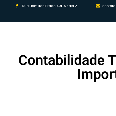
Rua Hamilton Prado 401-A sala 2
contato
Contabilidade T
Import