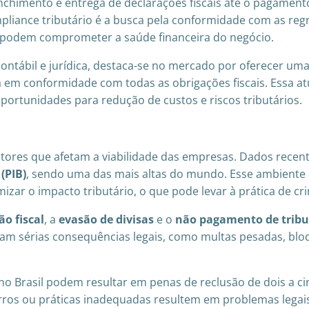
enchimento e entrega de declarações fiscais até o pagamen
pliance tributário é a busca pela conformidade com as regra
e podem comprometer a saúde financeira do negócio.
ontábil e jurídica, destaca-se no mercado por oferecer um
a em conformidade com todas as obrigações fiscais. Essa a
ortunidades para redução de custos e riscos tributários.
s fatores que afetam a viabilidade das empresas. Dados rece
(PIB)
, sendo uma das mais altas do mundo. Esse ambiente 
ar o impacto tributário, o que pode levar à prática de cri
o fiscal
, a
evasão de divisas
e o
não pagamento de tribu
m sérias consequências legais, como multas pesadas, bloqu
s no Brasil podem resultar em penas de reclusão de dois a c
 erros ou práticas inadequadas resultem em problemas legai