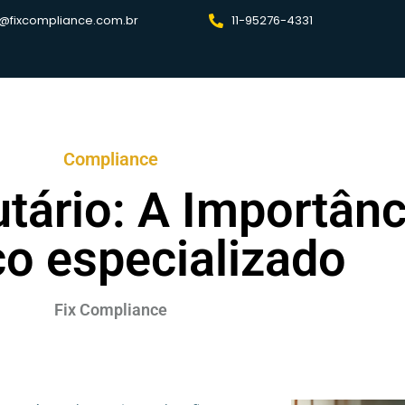
@fixcompliance.com.br
11-95276-4331
Compliance
tário: A Importân
ço especializado
Fix Compliance