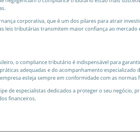
e negligenciam o compliance tributário estão mais suscetíve
as.
rnança corporativa, que é um dos pilares para atrair invest
leis tributárias transmitem maior confiança ao mercado 
iro, o compliance tributário é indispensável para garantir
práticas adequadas e do acompanhamento especializado da 
ue a empresa esteja sempre em conformidade com as normas fi
ipe de especialistas dedicados a proteger o seu negócio, p
os financeiros.