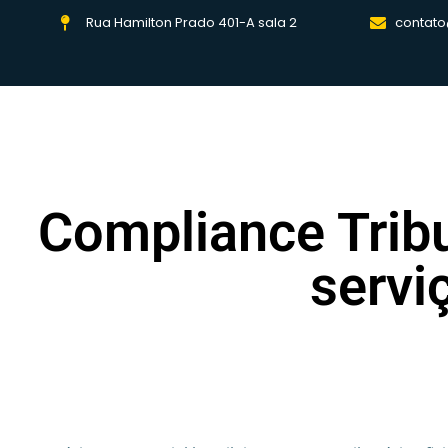
Rua Hamilton Prado 401-A sala 2
contato
Compliance Tribu
servi