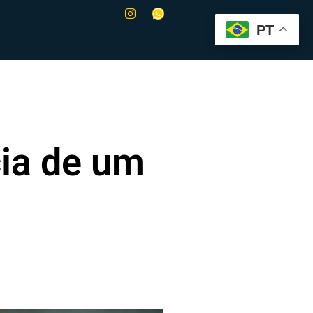
PT
cia de um