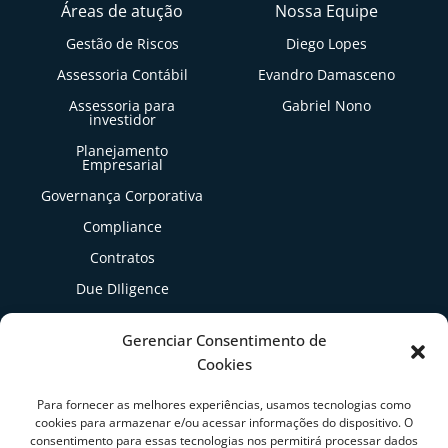
Áreas de atução
Nossa Equipe
Gestão de Riscos
Diego Lopes
Assessoria Contábil
Evandro Damasceno
Assessoria para
Gabriel Nono
investidor
Planejamento
Empresarial
Governança Corporativa
Compliance
Contratos
Due DIligence
Gestão Tributária
Gerenciar Consentimento de
Cookies
Artigos
Para fornecer as melhores experiências, usamos tecnologias como
cookies para armazenar e/ou acessar informações do dispositivo. O
consentimento para essas tecnologias nos permitirá processar dados