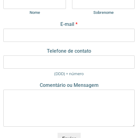
Nome
Sobrenome
E-mail
*
d
Telefone de contato
e
M
e
n
(DDD) + número
s
a
Comentário ou Mensagem
g
e
m
N
o
m
e