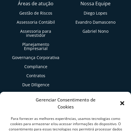
Áreas de atução
Nossa Equipe
Gestão de Riscos
Diego Lopes
Assessoria Contábil
Evandro Damasceno
Assessoria para
Gabriel Nono
investidor
Planejamento
Empresarial
Governança Corporativa
Compliance
Contratos
Due DIligence
Gestão Tributária
Gerenciar Consentimento de
Cookies
Artigos
Para fornecer as melhores experiências, usamos tecnologias como
cookies para armazenar e/ou acessar informações do dispositivo. O
consentimento para essas tecnologias nos permitirá processar dados