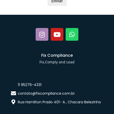
s
Enviar
a
g
e
m
Fix Compliance
Fix,Comply and Lead
11 95276-4331
contato@fixcompliance.com.br
Rua Hamilton Prado 401- A , Chacara Belezinho