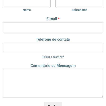
Nome
Sobrenome
M
E-mail
*
e
n
s
a
Telefone de contato
g
e
m
T
(DDD) + número
e
l
Comentário ou Mensagem
e
f
o
n
e
M
e
n