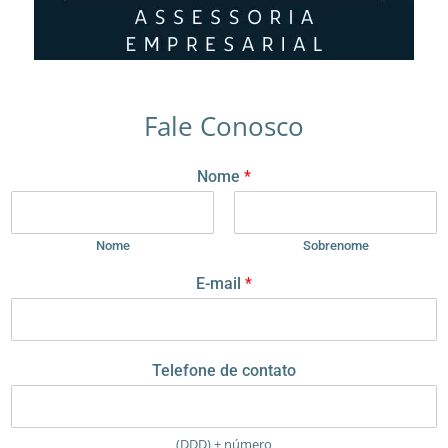
Fale Conosco
Nome
*
Nome
Sobrenome
E-mail
*
C
Telefone de contato
o
m
e
n
(DDD) + número