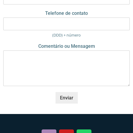
e
E
Telefone de contato
-
m
a
i
(DDD) + número
l
C
Comentário ou Mensagem
o
m
e
n
t
á
r
i
o
Enviar