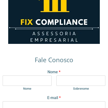
Fale Conosco
Nome
*
Nome
Sobrenome
N
E-mail
*
o
m