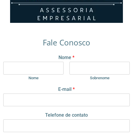
Fale Conosco
E
Nome
*
-
m
a
i
Nome
Sobrenome
l
E-mail
*
T
e
l
e
f
Telefone de contato
o
n
e