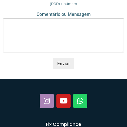
(DDD) + número
C
o
Comentário ou Mensagem
m
e
n
t
á
r
i
o
Enviar
Fix Compliance