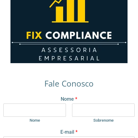
Fale Conosco
*
Nome
*
*
E
-
m
Nome
Sobrenome
a
E-mail
*
i