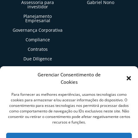
Assessoria para
Gabriel Nono
investidor
Planejamento
Empresarial
Governança Corporativa
Compliance
Contratos
Due DIligence
Gestão Tributária
Gerenciar Consentimento de
Cookies
Artigos
Para fornecer as melhores experiências, usamos tecnologias como
cookies para armazenar e/ou acessar informações do dispositivo. O
consentimento para essas tecnologias nos permitirá processar dados
como comportamento de navegação ou IDs exclusivos neste site. Não
consentir ou retirar o consentimento pode afetar negativamente certos
recursos e funções.