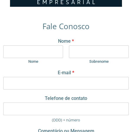
Fale Conosco
Nome
*
Nome
Sobrenome
E-mail
*
o
Telefone de contato
u
o
u
C
(DDD) + número
o
m
Comentário ou Mensagem