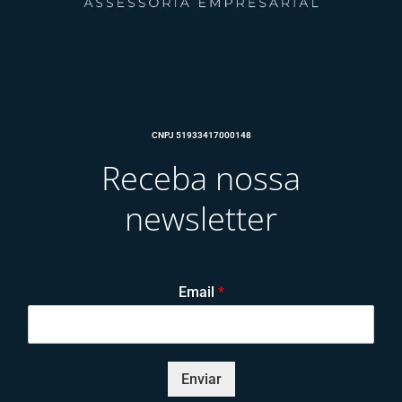
CNPJ 51933417000148
Receba nossa
newsletter
E
Email
*
m
a
i
l
*
Enviar
*