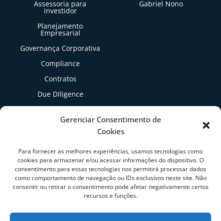
Assessoria para
Gabriel Nono
investidor
Planejamento
Empresarial
Governança Corporativa
Compliance
Contratos
Due DIligence
Gestão Tributária
Gerenciar Consentimento de
Cookies
Artigos
Para fornecer as melhores experiências, usamos tecnologias como
cookies para armazenar e/ou acessar informações do dispositivo. O
consentimento para essas tecnologias nos permitirá processar dados
como comportamento de navegação ou IDs exclusivos neste site. Não
consentir ou retirar o consentimento pode afetar negativamente certos
recursos e funções.