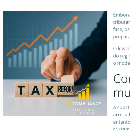
Embora 
tributá
fase, o
prepara
O leva
do regi
o model
Co
mu
A subst
arrecad
entanto
cruzame