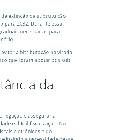
a da extinção da substituição
sto para 2032. Durante essa
graduais necessárias para
nário.
vitar a bitributação na virada
utos que foram adquiridos sob
tância da
sonegação e assegurar a
de e difícil fiscalização. No
scais eletrônicos e do
, reduzindo a necessidade desse