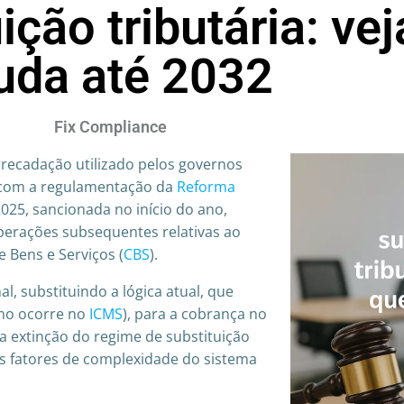
ição tributária: ve
da até 2032
Fix Compliance
rrecadação utilizado pelos governos
ta com a regulamentação da
Reforma
25, sancionada no início do ano,
operações subsequentes relativas ao
e Bens e Serviços (
CBS
).
l, substituindo a lógica atual, que
mo ocorre no
ICMS
), para a cobrança no
 a extinção do regime de substituição
ais fatores de complexidade do sistema