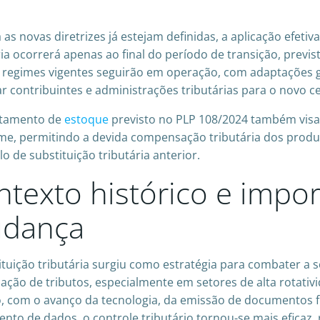
as novas diretrizes já estejam definidas, a aplicação efetiv
ria ocorrerá apenas ao final do período de transição, previ
s regimes vigentes seguirão em operação, com adaptações 
r contribuintes e administrações tributárias para o novo ce
ntamento de
estoque
previsto no PLP 108/2024 também visa e
me, permitindo a devida compensação tributária dos prod
o de substituição tributária anterior.
ntexto histórico e impor
dança
ituição tributária surgiu como estratégia para combater a 
ação de tributos, especialmente em setores de alta rotativida
, com o avanço da tecnologia, da emissão de documentos fi
nto de dados, o controle tributário tornou-se mais eficaz