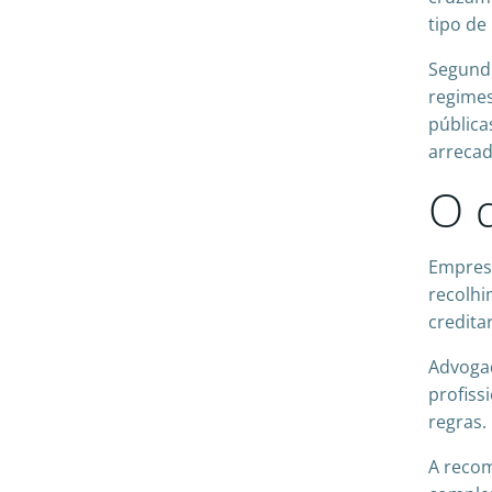
tipo de
Segundo
regimes
pública
arrecad
O 
Empresa
recolhi
credita
Advogad
profiss
regras.
A reco