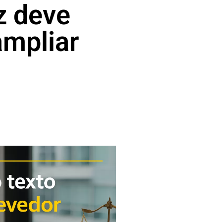
z deve
ampliar