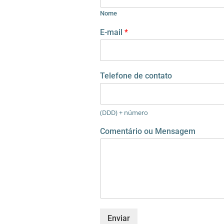
Nome
*
E-mail
*
d
e
d
e
Telefone de contato
(DDD) + número
Comentário ou Mensagem
Enviar