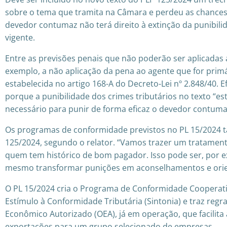
sobre o tema que tramita na Câmara e perdeu as chances 
devedor contumaz não terá direito à extinção da punibilid
vigente.
Entre as previsões penais que não poderão ser aplicadas
exemplo, a não aplicação da pena ao agente que for prim
estabelecida no artigo 168-A do Decreto-Lei nº 2.848/40. 
porque a punibilidade dos crimes tributários no texto “
necessário para punir de forma eficaz o devedor contuma
Os programas de conformidade previstos no PL 15/2024 
125/2024, segundo o relator. “Vamos trazer um tratamento
quem tem histórico de bom pagador. Isso pode ser, por e
mesmo transformar punições em aconselhamentos e orien
O PL 15/2024 cria o Programa de Conformidade Cooperativ
Estímulo à Conformidade Tributária (Sintonia) e traz re
Econômico Autorizado (OEA), já em operação, que facilita
exportações para um grupo selecionado de empresas.