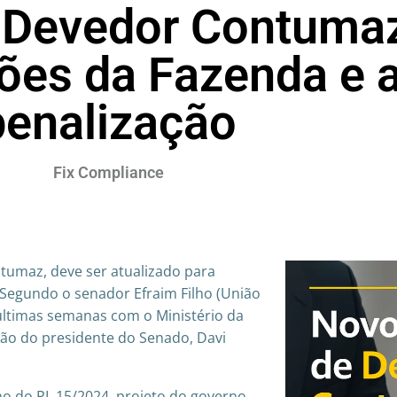
e Devedor Contuma
ões da Fazenda e 
penalização
Fix Compliance
ntumaz, deve ser atualizado para
Segundo o senador Efraim Filho (União
 últimas semanas com o Ministério da
são do presidente do Senado, Davi
ho do PL 15/2024, projeto do governo