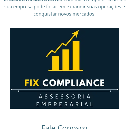
sua empresa pode focar em expandir suas operações e
conquistar novos mercados.
Fale Conosco