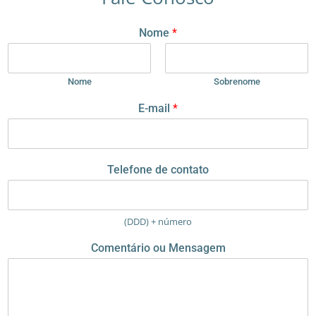
Nome
*
Nome
Sobrenome
E-mail
*
N
Telefone de contato
o
m
e
o
(DDD) + número
u
c
Comentário ou Mensagem
o
n
t
a