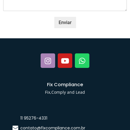
t
o
Enviar
Fix Compliance
Fix,Comply and Lead
11 95276-4331
contato@fixcompliance.com.br