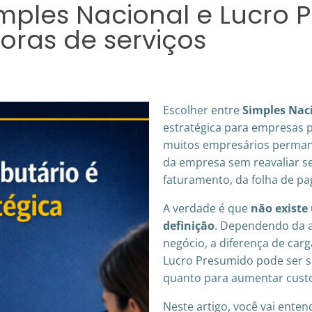
imples Nacional e Lucro
ras de serviços
Escolher entre
Simples Nac
estratégica para empresas p
muitos empresários perman
da empresa sem reavaliar se
faturamento, da folha de p
A verdade é que
não existe
definição
. Dependendo da a
negócio, a diferença de carg
Lucro Presumido pode ser si
quanto para aumentar custo
Neste artigo, você vai ente