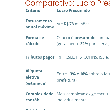
Comparativo: Lucro Pre
Critério
Lucro Presumido
Faturamento
Até R$ 78 milhões
anual máximo
Forma de
O lucro é
presumido
com ba
cálculo
(geralmente
32%
para serviço
Tributos pagos
IRPJ, CSLL, PIS, COFINS, ISS 
Alíquota
Entre
13% e 16%
sobre o fat
efetiva
prefeitura).
(estimada)
Complexidade
Mais complexa: exige escrit
contábil
individualmente.