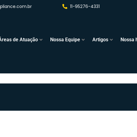
liance.com.br
11-95276-4331
Áreas de Atuação
Nossa Equipe
Artigos
Nossa h