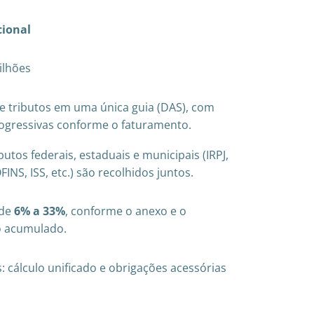
cional
ilhões
de tributos em uma única guia (DAS), com
rogressivas conforme o faturamento.
butos federais, estaduais e municipais (IRPJ,
FINS, ISS, etc.) são recolhidos juntos.
 de
6% a 33%
, conforme o anexo e o
o acumulado.
: cálculo unificado e obrigações acessórias