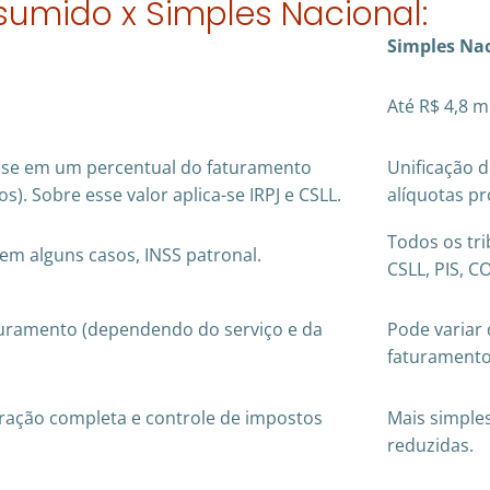
sumido x Simples Nacional:
Simples Na
Até R$ 4,8 m
se em um percentual do faturamento
Unificação 
s). Sobre esse valor aplica-se IRPJ e CSLL.
alíquotas p
Todos os tri
e, em alguns casos, INSS patronal.
CSLL, PIS, CO
uramento (dependendo do serviço e da
Pode variar
faturament
uração completa e controle de impostos
Mais simples
reduzidas.