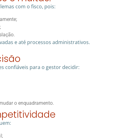
emas com o fisco, pois:
tamente;
;
slação.
vadas e até processos administrativos.
cisão
 confiáveis para o gestor decidir:
u mudar o enquadramento.
petitividade
guem:
l;