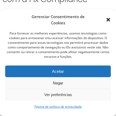
Se você precisa estruturar sua área comercial, reduzir
Gerenciar Consentimento de
riscos de inadimplência e garantir segurança nas suas
Cookies
operações de venda, fale com a Fix Compliance. Nossa
equipe jurídica e contábil estrutura contratos, políticas
Para fornecer as melhores experiências, usamos tecnologias como
internas e mecanismos comprovados de proteção para
cookies para armazenar e/ou acessar informações do dispositivo. O
consentimento para essas tecnologias nos permitirá processar dados
que sua empresa venda com segurança e receba o que
como comportamento de navegação ou IDs exclusivos neste site. Não
é devido.
consentir ou retirar o consentimento pode afetar negativamente certos
recursos e funções.
A Fix Compliance é referência em gestão de riscos,
contratos empresariais e estruturação jurídica
Aceitar
preventiva. Podemos ajudar sua empresa a
implementar sistemas documentais, analisar riscos de
Negar
clientes, padronizar fluxos comerciais e criar contratos
personalizados que realmente funcionam na prática.
Ver preferências
1
Fale conosco
Não espere o prejuízo chegar para buscar ajuda.
Página de política de privacidade
Previna-se agora.
Open cha