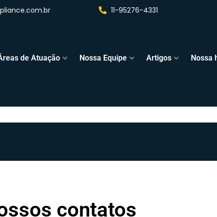
liance.com.br
11-95276-4331
Áreas de Atuação
Nossa Equipe
Artigos
Nossa h
ossos contatos