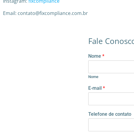
Instagram:
fixcompliance
Email: contato@fixcompliance.com.br
Fale Conosc
Nome
*
Nome
T
E-mail
*
e
l
e
f
Telefone de contato
o
n
e
M