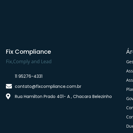
Fix Compliance
Ár
Fix,Comply and Lead
Ges
Ass
11 95276-4331
Ass
contato@fixcompliance.com.br
Pla
Rua Hamilton Prado 401- A , Chacara Belezinho
Gov
Co
Con
Due