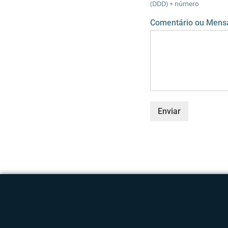
(DDD) + número
e
n
Comentário ou Men
s
a
g
e
m
*
Enviar